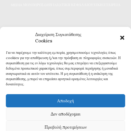
MEDIA ΜΟΝΟΠΡΟΣΩΠΗ ΙΔΙΩΤΙΚΗ ΚΕΦΑΛΑΙΟΥΧΙΚΗ ΕΤΑΙΡΕΙΑ
Διαχείριση Συγκατάθεσης
Cookies
Για να παρέχουμε την καλύτερη εμπειρία, χρησιμοποιούμε τεχνολογίες όπως
Καθημερινή επικαιρότητα και ενημέρωση
cookies για την αποθήκευση ή/και την πρόσβαση σε πληροφορίες συσκευών. Η
Τα πάντα για την Καβάλα
συγκατάθεση για τις εν λόγω τεχνολογίες θα μας επιτρέψει να επεξεργαστούμε
Εφημερίδα 7η ΜΕΡΑ
δεδομένα προσωπικού χαρακτήρα, όπως συμπεριφορά περιήγησης ή μοναδικά
αναγνωριστικά σε αυτόν τον ιστότοπο. Η μη συγκατάθεση ή η ανάκληση της
συγκατάθεσης, μπορεί να επηρεάσει αρνητικά ορισμένες λειτουργίες και
δυνατότητες.
Αποδοχή
Πολιτική Απορρήτου
Δεν αποδέχομαι
Δ
ΗΛΩΣΗ ΣΥΜΜΟΡΦΩΣΗΣ ΜΕ ΤΗ ΣΥΣΤΑΣΗ (ΕΕ) 2018/334
Προβολή προτιμήσεων