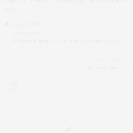
απέφυγε να πει κουβέντα. Για την ακτή της Καλαμίτσας όμως είπε
πολλά.
Προβολές:
158
PREVIOUS ARTICLE
Εκτεθειμένοι Αργυρίου και Λεμονίδης για 180 ευρώ ή για 1.620
ευρώ;
NEXT ARTICLE
ΤΑΡ ήταν και πέρασε
0